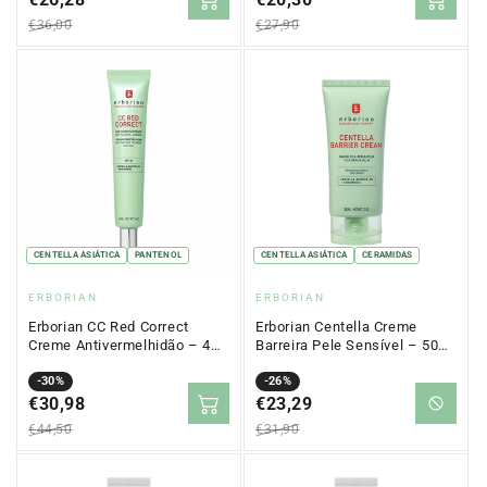
oferta
oferta
€36,00
€27,90
CENTELLA ASIÁTICA
PANTENOL
CENTELLA ASIÁTICA
CERAMIDAS
Proveedor:
Proveedor:
ERBORIAN
ERBORIAN
Erborian CC Red Correct
Erborian Centella Creme
Creme Antivermelhidão – 40
Barreira Pele Sensível – 50
ml
ml
Precio
Precio
-30%
Precio
Precio
-26%
en
€30,98
regular
en
€23,29
regular
oferta
oferta
€44,50
€31,90