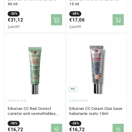
40 ml
15 ml
Precio
Precio
-30%
Precio
Precio
-28%
en
€31,12
regular
en
€17,06
regular
oferta
oferta
€44,50
€23,90
FPS
Proveedor:
Proveedor:
ERBORIAN
ERBORIAN
Erborian CC Red Correct
Erborian CC Cream Clair base
corretor anti-vermelhidões
hidratante rosto 15ml
SPF25 15ml
Precio
Precio
-30%
Precio
Precio
-26%
en
€16,72
regular
en
€16,72
regular