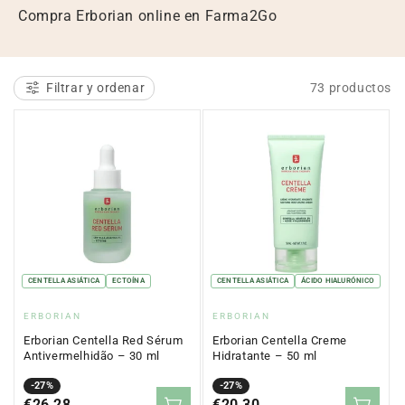
e
Compra Erborian online en Farma2Go
c
c
Filtrar y ordenar
73 productos
i
ó
n
:
CENTELLA ASIÁTICA
ECTOÍNA
CENTELLA ASIÁTICA
ÁCIDO HIALURÓNICO
Proveedor:
Proveedor:
ERBORIAN
ERBORIAN
Erborian Centella Red Sérum
Erborian Centella Creme
Antivermelhidão – 30 ml
Hidratante – 50 ml
Precio
Precio
-27%
Precio
Precio
-27%
en
€26,28
regular
en
€20,30
regular