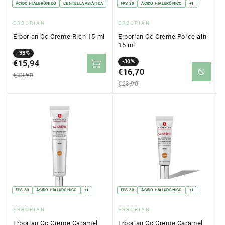
ÁCIDO HIALURÓNICO
CENTELLA ASIÁTICA
FPS 30
ÁCIDO HIALURÓNICO
+1
Proveedor:
Proveedor:
ERBORIAN
ERBORIAN
Erborian Cc Creme Rich 15 ml
Erborian Cc Creme Porcelain
15 ml
Precio
Precio
-33%
Precio
Precio
-30%
en
€15,94
regular
en
€16,70
regular
oferta
€23,90
oferta
€23,90
FPS 30
ÁCIDO HIALURÓNICO
+1
FPS 30
ÁCIDO HIALURÓNICO
+1
Proveedor:
Proveedor:
ERBORIAN
ERBORIAN
Erborian Cc Creme Caramel
Erborian Cc Creme Caramel