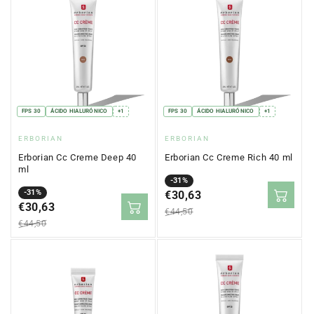
FPS 30
ÁCIDO HIALURÓNICO
+1
FPS 30
ÁCIDO HIALURÓNICO
+1
Proveedor:
Proveedor:
ERBORIAN
ERBORIAN
Erborian Cc Creme Deep 40
Erborian Cc Creme Rich 40 ml
ml
Precio
Precio
-31%
Precio
Precio
-31%
en
€30,63
regular
en
€30,63
regular
oferta
€44,50
oferta
€44,50