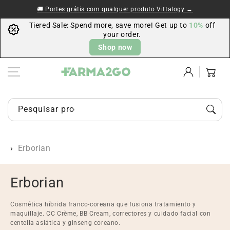
Ir al contenido
🚚 Portes grátis com qualquer produto Vittalogy →
Tiered Sale: Spend more, save more! Get up to
10%
off
your order.
Shop now
Iniciar
Carrito
sesión
Pesquisar produtos, marcas ou categorias…
Erborian
C
Erborian
o
Cosmética híbrida franco-coreana que fusiona tratamiento y
l
maquillaje. CC Crème, BB Cream, correctores y cuidado facial con
centella asiática y ginseng coreano.