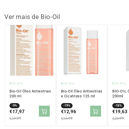
para
para
pele
pele
Seca
Seca
Ver mais de Bio-Oil
50ml
50ml
Proveedor:
Proveedor:
Proveed
BIO-OIL
BIO-OIL
BIO-OIL
Bio-Oil Óleo Antiestrias
Bio-Oil Óleo Antiestrias
BIO-OIL 
200 ml
e Cicatrizes 125 ml
200ml
Precio
Precio
-9%
Precio
Precio
-19%
Precio
Precio
-18%
en
€17,97
regular
en
€12,96
regular
en
€19,63
regular
oferta
oferta
oferta
€19,90
€16,08
€23,99