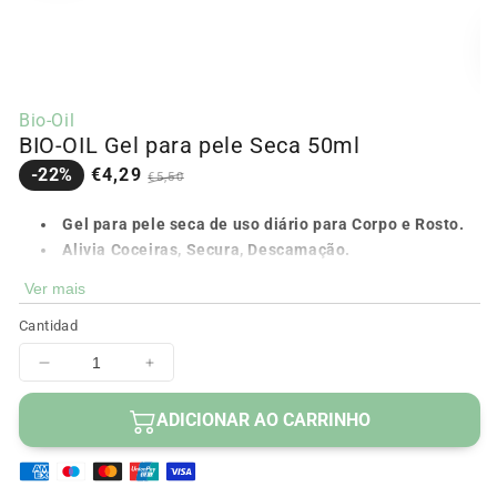
contenido
multimedia
1
en
modal
Ab
c
Bio-Oil
m
BIO-OIL Gel para pele Seca 50ml
2
e
Precio
Precio
-22%
€4,29
€5,50
m
en
regular
oferta
Gel para pele seca de uso diário para Corpo e Rosto.
Alivia Coceiras, Secura, Descamação.
Regenera a pele.
Ver mais
Não deixa sensação oleosa. Rápida absorção.
Cantidad
Apto para Pelos Sensíveis.
Disminuir
Aumentar
cantidad
cantidad
para
para
ADICIONAR AO CARRINHO
BIO-
BIO-
OIL
OIL
Gel
Gel