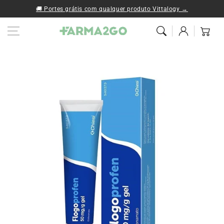
Ir al contenido
🚚 Portes grátis com qualquer produto Vittalogy →
Iniciar
Carrito
sesión
Ir a la
información del
producto