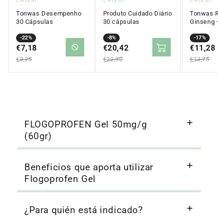
CHIESI
CHIESI
CHIESI
Tonwas Desempenho
Produto Cuidado Diário
Tonwas R
30 Cápsulas
30 cápsulas
Ginseng 
10 viales
Precio
Precio
-22%
Precio
Precio
-8%
Precio
Precio
-17%
en
€7,18
regular
en
€20,42
regular
en
€11,28
regular
oferta
oferta
oferta
€9,25
€22,30
€13,75
FLOGOPROFEN Gel 50mg/g
(60gr)
Beneficios que aporta utilizar
Flogoprofen Gel
¿Para quién está indicado?