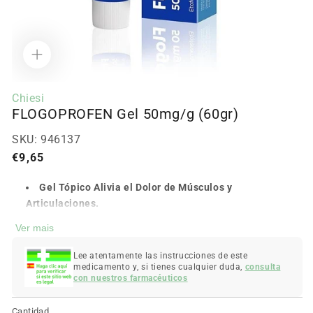
Abrir
contenido
Chiesi
multimedia
FLOGOPROFEN Gel 50mg/g (60gr)
1
en
modal
SKU:
946137
Precio
€9,65
regular
Gel Tópico Alivia el Dolor de Músculos y
Articulaciones.
Disminuye el Dolor e Inflamación ocasional.
Ver mais
Actúa de manera Rápida, Localizada y Eficaz.
Para pequeñas Contusiones, Golpes, Tortícolis,
Lee atentamente las instrucciones de este
medicamento y, si tienes cualquier duda,
consulta
Lumbalgias, Esguinces leves, etc.
con nuestros farmacéuticos
Gel Transparente.
Olor Mentolado.
Cantidad