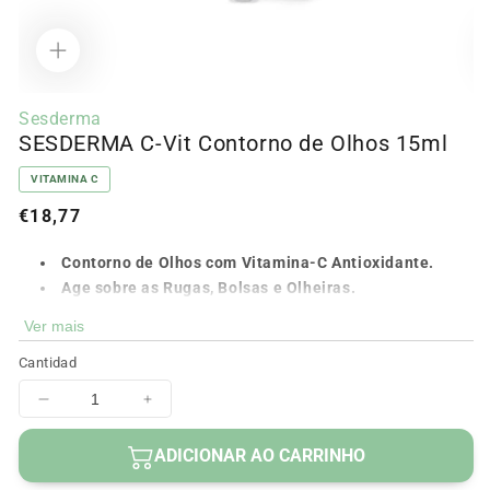
Abrir
Ab
contenido
c
Sesderma
multimedia
m
SESDERMA C-Vit Contorno de Olhos 15ml
1
2
en
e
modal
m
VITAMINA C
Precio
€18,77
regular
Contorno de Olhos com Vitamina-C Antioxidante.
Age sobre as Rugas, Bolsas e Olheiras.
Clareia e homogeneiza o tom.
Ver mais
Pele mais Jovem, Radiante e cheia de Vitalidade.
Cantidad
Indicado para todos os tipos de pele.
Deliciosa fragrância de Laranja.
Disminuir
Aumentar
Efeito "Boa Cara".
cantidad
cantidad
para
para
ADICIONAR AO CARRINHO
SESDERMA
SESDERMA