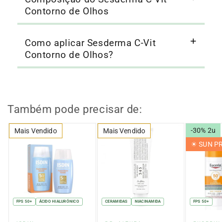
Contorno de Olhos
Como aplicar Sesderma C-Vit
Contorno de Olhos?
Também pode precisar de:
-30% 2u
Mais Vendido
Mais Vendido
☀︎ SUN 
FPS 50+
ÁCIDO HIALURÓNICO
CERAMIDAS
NIACINAMIDA
FPS 50+