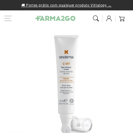
Ir al contenido
🚚 Portes grátis com qualquer produto Vittalogy →
Iniciar
Carrito
sesión
Ir a la
información del
producto